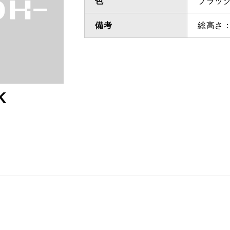
色
ブラッ
備考
総高さ：
K