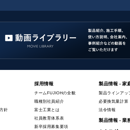
採用情報
製品情報 - 家
チームFUJIOHの全貌
製品ラインアッ
職種別社員紹介
必要換気量計算
方針
富士工業とは
法令情報
社員教育体系表
製品情報 - 業
新卒採用募集要項