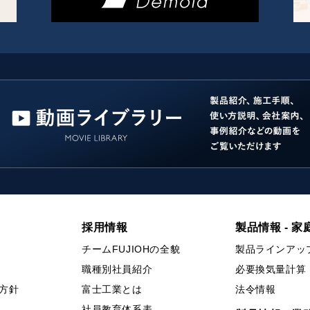
採用情報
製品情報 - 家
チームFUJIOHの全貌
製品ラインアッ
職種別社員紹介
必要換気量計算
方針
富士工業とは
法令情報
社員教育体系表