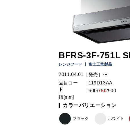
BFRS-3F-751L S
レンジフード
富士工業製品
2011.04.01［発売］〜
品目コー
119D13AA
ド
600
/
750
/
900
幅[mm]
カラーバリエーション
ブラック
ホワイト