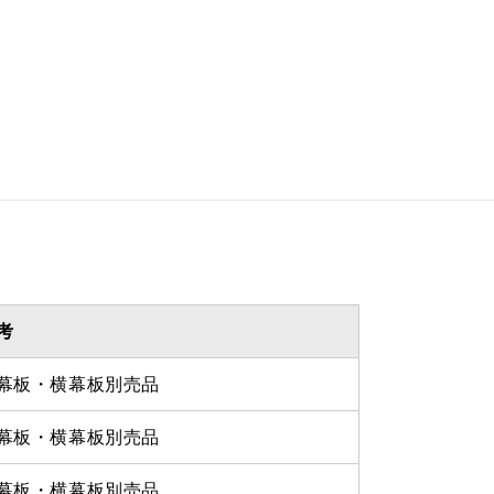
 285ｍｍ（面材幕板の場合最
20ｍｍ）
 1035ｍｍ
を設けての最小寸法は弊社にお
わせください。
考
幕板・横幕板別売品
幕板・横幕板別売品
幕板・横幕板別売品