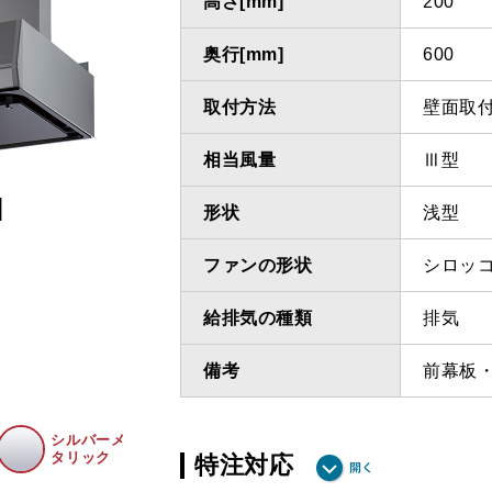
高さ[mm]
200
奥行[mm]
600
取付方法
壁面取
相当風量
Ⅲ型
I
形状
浅型
ファンの形状
シロッ
給排気の種類
排気
備考
前幕板
シルバーメ
タリック
特注対応