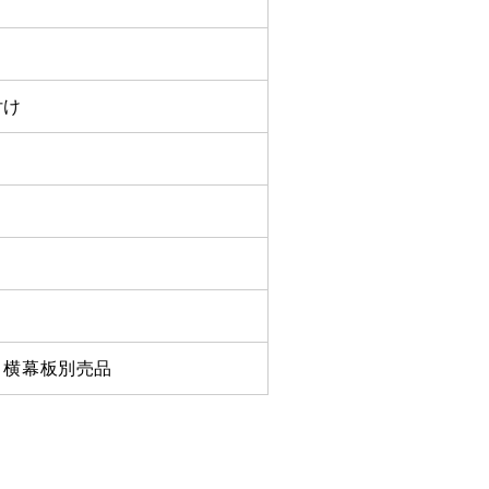
付け
コ
・横幕板別売品