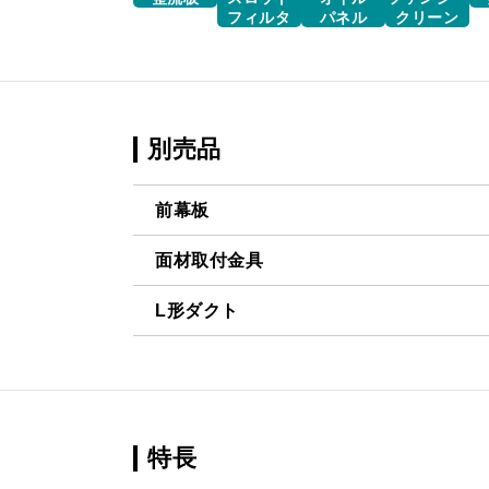
フィルタ
パネル
クリーン
別売品
前幕板
面材取付金具
MP-754 BK
¥6,490（
L形ダクト
MP-MTKU-60 BK
¥7,150（
MP-754 W
¥6,490（
LD-15
¥3,520（
MP-MTKU-60 SI
¥9,900（
MP-754 SI
¥8,250（
MP-MTKU-75 BK
¥7,150（
MP-755 BK
¥6,490（
特長
MP-MTKU-75 SI
¥9,900（
MP-755 W
¥6,490（