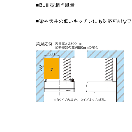
■BLⅢ型相当風量
MP-MTKU-90 BK
¥8,470（
MP-755 SI
¥8,250（
■梁や天井の低いキッチンにも対応可能な
MP-MTKU-90 SI
¥11,220（