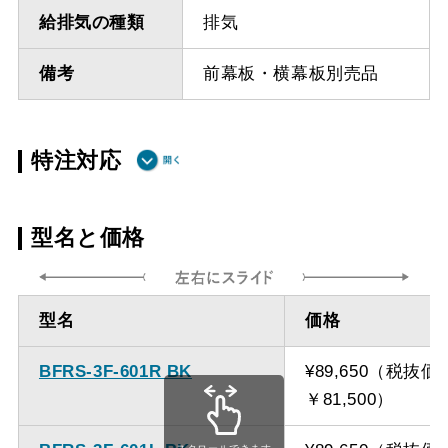
給排気の種類
排気
備考
前幕板・横幕板別売品
特注対応
ダクト方向上
最小寸法 285ｍｍ（面材
型名と価格
方
幕板の場合最小寸法320ｍ
ｍ）
型名
価格
ダクト方向上
最大寸法 1035ｍｍ
方
BFRS-3F-601R BK
¥89,650（税抜価
￥81,500）
備考
点検口を設けての最小寸
法は弊社にお問い合わせ