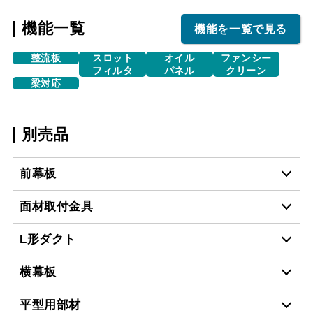
機能一覧
機能を一覧で見る
整流板
スロット
オイル
ファンシー
フィルタ
パネル
クリーン
梁対応
別売品
前幕板
面材取付金具
MP-754 BK
¥6,490（税抜価格 ￥5,9
L形ダクト
MP-MTKU-60 BK
¥7,150（税抜価格 ￥6,5
MP-754 W
¥6,490（税抜価格 ￥5,9
横幕板
LD-15
¥3,520（税抜価格 ￥3,2
MP-MTKU-60 SI
¥9,900（税抜価格 ￥9,0
平型用部材
MP-754 SI
¥8,250（税抜価格 ￥7,5