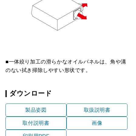
YMPP50-BF31 W
¥7,150（税抜価格 ￥6,5
YMPP50-BF31 SI
¥8,910（税抜価格 ￥8,1
■一体絞り加工の滑らかなオイルパネルは、角や溝
のない拭き掃除しやすい形状です。
ダウンロード
製品姿図
取扱説明書
取付説明書
画像