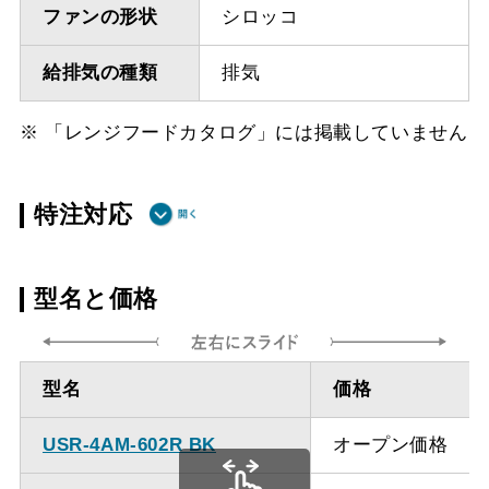
ファンの形状
シロッコ
給排気の種類
排気
※ 「レンジフードカタログ」には掲載していません
特注対応
ダクト方向 上
最小寸法 350ｍｍ（不燃
型名と価格
方
材20mm）
ダクト方向 上
最大寸法 905ｍｍ
型名
価格
方
USR-4AM-602R BK
オープン価格