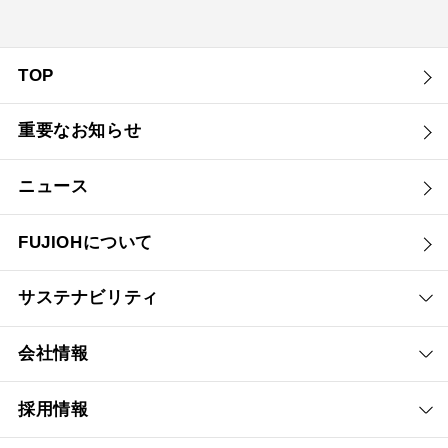
YMKP53-375 SI
¥9,900（税抜価格 ￥9,0
TOP
YMKP53-375 SJ
¥15,290（税抜価格 ￥13
重要なお知らせ
YMKP63-350 BK
¥7,810（税抜価格 ￥7,1
ニュース
YMKP63-350 W
¥7,810（税抜価格 ￥7,1
YMKP63-350 SI
¥9,570（税抜価格 ￥8,7
FUJIOHについて
YMKP63-350 SJ
¥14,850（税抜価格 ￥13
サステナビリティ
YMKP63-375 BK
¥8,140（税抜価格 ￥7,4
会社情報
YMKP63-375 W
¥8,140（税抜価格 ￥7,4
採用情報
YMKP63-375 SI
¥9,900（税抜価格 ￥9,0