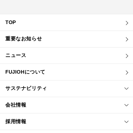
YMKP53-375 SI
¥9,900（税抜価格 ￥9,0
TOP
YMKP53-375 SJ
¥15,290（税抜価格 ￥13
重要なお知らせ
YMKP63-350 BK
¥7,810（税抜価格 ￥7,1
ニュース
YMKP63-350 W
¥7,810（税抜価格 ￥7,1
YMKP63-350 SI
¥9,570（税抜価格 ￥8,7
FUJIOHについて
YMKP63-350 SJ
¥14,850（税抜価格 ￥13
サステナビリティ
YMKP63-375 BK
¥8,140（税抜価格 ￥7,4
会社情報
YMKP63-375 W
¥8,140（税抜価格 ￥7,4
採用情報
YMKP63-375 SI
¥9,900（税抜価格 ￥9,0