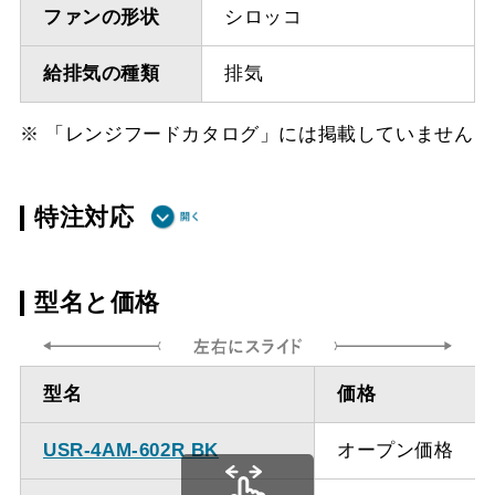
ファンの形状
シロッコ
給排気の種類
排気
※ 「レンジフードカタログ」には掲載していません
特注対応
ダクト方向 上
最小寸法 350ｍｍ（不燃
型名と価格
方
材20mm）
ダクト方向 上
最大寸法 905ｍｍ
型名
価格
方
USR-4AM-602R BK
オープン価格