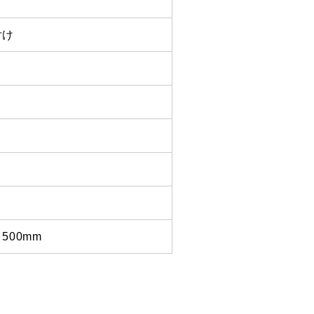
付け
コ
500mm