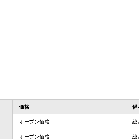
ダクト方向上方（壁
最小寸法
面取付タイプ）
は400
ダクト方向上方（天
最小寸法
井取付タイプ）
ダクト方向上方（壁
最大寸法
面取付タイプ）
ダクト方向上方（天
最大寸法
井取付タイプ）
備考
点検口
価格
備
社にご
オープン価格
総
オープン価格
総