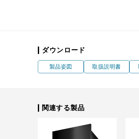
YMP33-MKR570 BK
¥5,720（
ダウンロード
製品姿図
取扱説明書
関連する製品