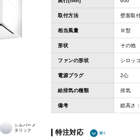
奥行[mm]
600
取付方法
壁面取
相当風量
Ⅲ型
形状
その他
ファンの形状
シロッ
電源プラグ
2心
給排気の種類
排気
備考
総高さ：
シルバーメ
タリック
特注対応