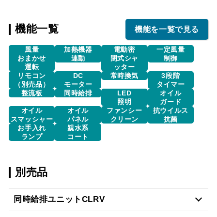
機能一覧
機能を一覧で見る
風量
加熱機器
電動密
一定風量
おまかせ
連動
閉式シャ
制御
運転
ッター
リモコン
DC
常時換気
3段階
（別売品）
モーター
タイマー
整流板
同時給排
LED
オイル
照明
ガード
オイル
オイル
ファンシー
抗ウイルス
スマッシャー
パネル
クリーン
抗菌
お手入れ
親水系
ランプ
コート
別売品
同時給排ユニットCLRV