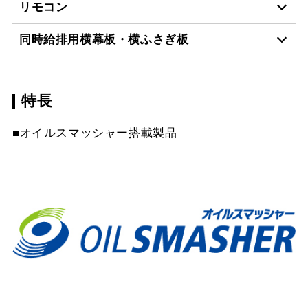
リモコン
CLRV-7665 TBK
¥64,130（税抜価格 ￥58
同時給排用横幕板・横ふさぎ板
RMC-06
¥4,840（税抜価格 ￥4,4
CLRV-7665 W
¥54,120（税抜価格 ￥49
特長
SPB665-A325 W
¥7,810（税抜価格 ￥7,1
RMC-08
¥7,480（税抜価格 ￥6,8
CLRV-7665 SI
¥58,520（税抜価格 ￥53
スクロールできます
■オイルスマッシャー搭載製品
SPB665-A325 TBK
¥14,740（税抜価格 ￥13
CLRV-9665 TBK
¥69,520（税抜価格 ￥63
スクロールできます
SPB665-A325 SI
¥11,220（税抜価格 ￥10
CLRV-9665 W
¥59,290（税抜価格 ￥53
スクロールできます
CLRV-9665 SI
¥63,800（税抜価格 ￥58