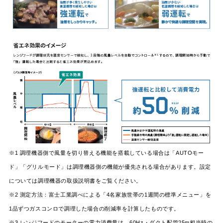
※1 調理機器側で風量を切り替える機能を搭載している場合は「AUTOモー
ド」「グリルモード」は調理機器側の機能が優先される場合があります。設定
については調理機器の取扱説明書をご覧ください。
※2 測定方法：富士工業調べによる「4名家族世帯の1週間の標準メニュー」を
1品ずつガスコンロで調理した場合の削減率を計算したものです。
※3 レンジフードのモーターの電力消費量は、60Hz・ダクト配管25m相当時の