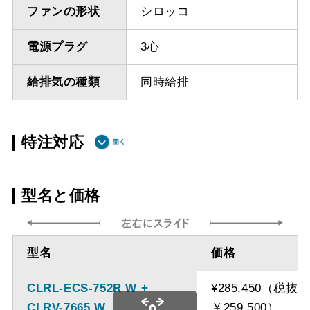
ファンの形状
シロッコ
電源プラグ
3心
給排気の種類
同時給排
特注対応
ダクト方向 上
最小寸法 640ｍｍ
型名と価格
方給排気
ダクト方向 上
最大寸法 870ｍｍ
型名
価格
方給排気
CLRL-ECS-752R W +
¥285,450（税抜
備考
点検口を設けての最小寸
CLRV-7665 W
￥259,500）
法は弊社にお問い合わせ