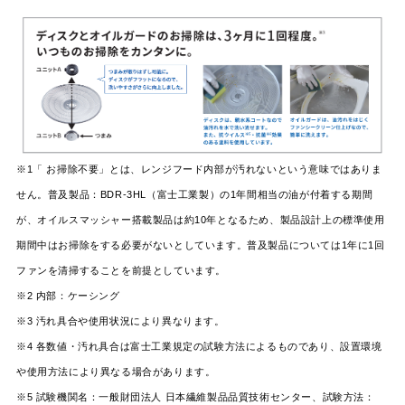
※1「 お掃除不要」とは、レンジフード内部が汚れないという意味ではありま
せん。普及製品：BDR-3HL（富士工業製）の1年間相当の油が付着する期間
が、オイルスマッシャー搭載製品は約10年となるため、製品設計上の標準使用
期間中はお掃除をする必要がないとしています。普及製品については1年に1回
ファンを清掃することを前提としています。
※2 内部：ケーシング
※3 汚れ具合や使用状況により異なります。
※4 各数値・汚れ具合は富士工業規定の試験方法によるものであり、設置環境
や使用方法により異なる場合があります。
※5 試験機関名：一般財団法人 日本繊維製品品質技術センター、試験方法：