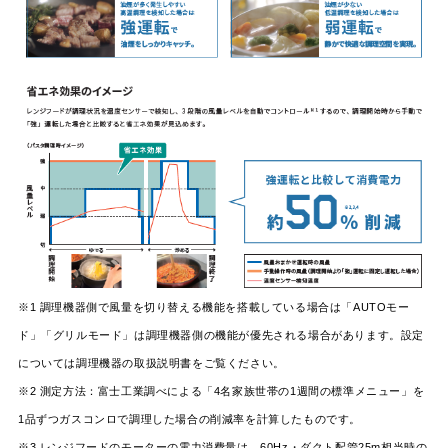
※1 調理機器側で風量を切り替える機能を搭載している場合は「AUTOモー
ド」「グリルモード」は調理機器側の機能が優先される場合があります。設定
については調理機器の取扱説明書をご覧ください。
※2 測定方法：富士工業調べによる「4名家族世帯の1週間の標準メニュー」を
1品ずつガスコンロで調理した場合の削減率を計算したものです。
※3 レンジフードのモーターの電力消費量は、60Hz・ダクト配管25m相当時の