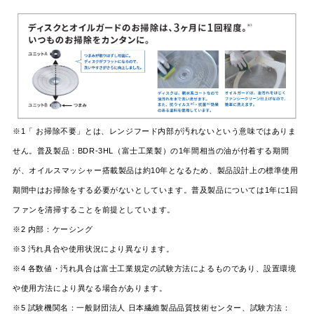
※1「 お掃除不要」とは、レンジフード内部が汚れないという意味ではありま
せん。普及製品：BDR-3HL（富士工業製）の1年間相当の油が付着する期間
が、オイルスマッシャー搭載製品は約10年となるため、製品設計上の標準使用
期間中はお掃除をする必要がないとしています。普及製品については1年に1回
ファンを清掃することを前提としています。
※2 内部：ケーシング
※3 汚れ具合や使用状況により異なります。
※4 各数値・汚れ具合は富士工業規定の試験方法によるものであり、設置環境
や使用方法により異なる場合があります。
※5 試験機関名：一般財団法人 日本繊維製品品質技術センター、試験方法：