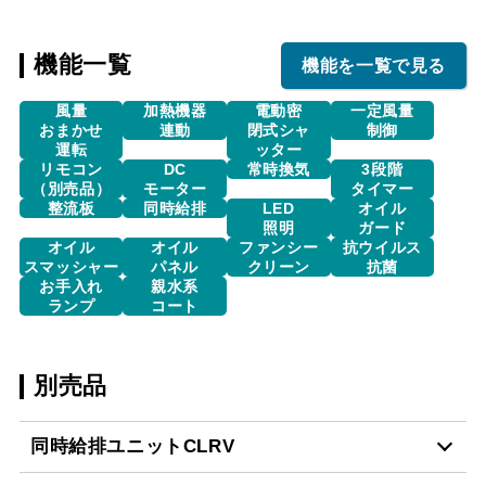
機能一覧
機能を一覧で見る
風量
加熱機器
電動密
一定風量
おまかせ
連動
閉式シャ
制御
運転
ッター
リモコン
DC
常時換気
3段階
（別売品）
モーター
タイマー
整流板
同時給排
LED
オイル
照明
ガード
オイル
オイル
ファンシー
抗ウイルス
スマッシャー
パネル
クリーン
抗菌
お手入れ
親水系
ランプ
コート
別売品
同時給排ユニットCLRV