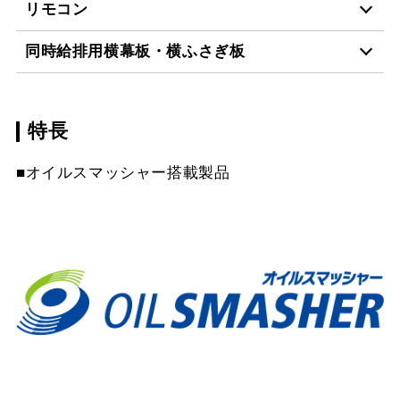
リモコン
CLRV-7665 TBK
¥64,130（税抜価格 ￥58
同時給排用横幕板・横ふさぎ板
RMC-06
¥4,840（税抜価格 ￥4,4
CLRV-7665 W
¥54,120（税抜価格 ￥49
特長
SPB665-A325 W
¥7,810（税抜価格 ￥7,1
RMC-08
¥7,480（税抜価格 ￥6,8
CLRV-7665 SI
¥58,520（税抜価格 ￥53
スクロールできます
■オイルスマッシャー搭載製品
SPB665-A325 TBK
¥14,740（税抜価格 ￥13
CLRV-9665 TBK
¥69,520（税抜価格 ￥63
スクロールできます
SPB665-A325 SI
¥11,220（税抜価格 ￥10
CLRV-9665 W
¥59,290（税抜価格 ￥53
スクロールできます
CLRV-9665 SI
¥63,800（税抜価格 ￥58