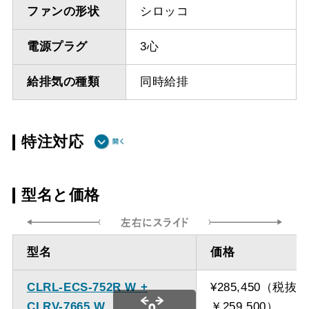
ファンの形状
シロッコ
電源プラグ
3心
給排気の種類
同時給排
特注対応
ダクト方向 上
最小寸法 640ｍｍ
型名と価格
方給排気
ダクト方向 上
最大寸法 870ｍｍ
型名
価格
方給排気
CLRL-ECS-752R W +
¥285,450（税抜
備考
点検口を設けての最小寸
CLRV-7665 W
￥259,500）
法は弊社にお問い合わせ