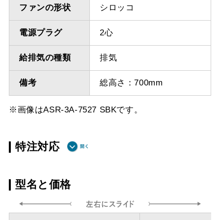
ファンの形状
シロッコ
電源プラグ
2心
給排気の種類
排気
備考
総高さ：700mm
※画像はASR-3A-7527 SBKです。
特注対応
ダクト方向 上
最小寸法 280ｍｍ
型名と価格
方
ダクト方向 上
最大寸法 870ｍｍ