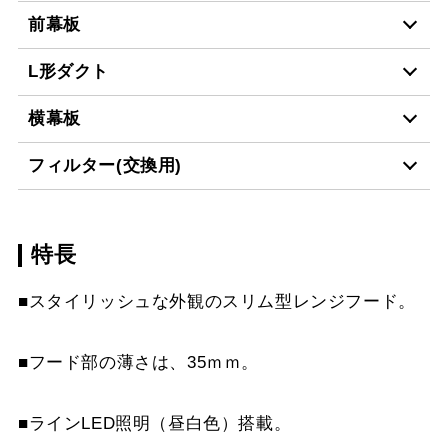
前幕板
L形ダクト
MPB-9665 BK
¥10,890（税抜価格 ￥9,
横幕板
LD-15
¥3,520（税抜価格 ￥3,2
MPB-9665 W
¥10,890（税抜価格 ￥9,
フィルター(交換用)
YMP665-C300 BK
¥7,810（税抜価格 ￥7,1
MPB-9665 SI
¥12,760（税抜価格 ￥11
スクロールできます
特長
VES-4001
¥2,640（税抜価格 ￥2,4
YMP665-C300 W
¥7,810（税抜価格 ￥7,1
MPB-9665 SBK
¥15,290（税抜価格 ￥13
スクロールできます
■スタイリッシュな外観のスリム型レンジフード。
FES-4001
¥5,390（税抜価格 ￥4,9
YMP665-C300 SI
¥9,570（税抜価格 ￥8,7
スクロールできます
AES-4001
¥6,380（税抜価格 ￥5,8
YMP665-C300 SBK
¥10,780（税抜価格 ￥9,
■フード部の薄さは、35ｍｍ。
スクロールできます
■ラインLED照明（昼白色）搭載。