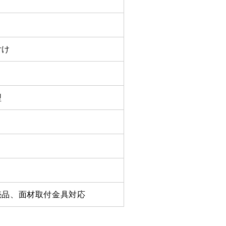
付け
型
コ
売品、面材取付金具対応