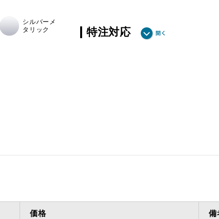
シルバーメ
タリック
特注対応
ダクト方向 上方
最小寸法
ダクト方向 上方
最大寸法
備考
点検口
問い合
価格
備