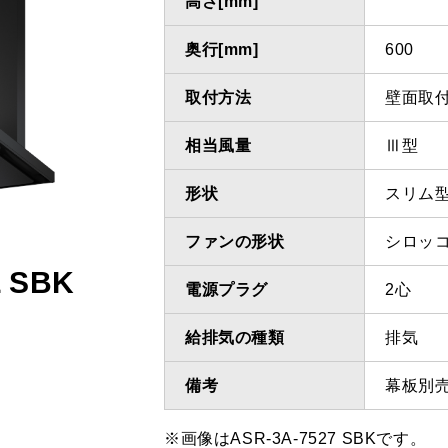
高さ[mm]
奥行[mm]
600
取付方法
壁面取
相当風量
Ⅲ型
形状
スリム
ファンの形状
シロッ
L SBK
電源プラグ
2心
給排気の種類
排気
備考
幕板別
※画像はASR-3A-7527 SBKです。