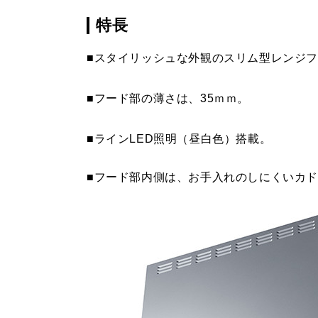
MP-MTKU-60 SI
¥9,900（
MPB-6465 SBK
¥12,430（
特長
MP-MTKU-75 BK
¥7,150（
■スタイリッシュな外観のスリム型レンジ
MP-MTKU-75 W
¥7,150（
■フード部の薄さは、35ｍｍ。
MP-MTKU-75 SI
¥9,900（
■ラインLED照明（昼白色）搭載。
MP-MTKU-90 BK
¥8,470（
■フード部内側は、お手入れのしにくいカ
MP-MTKU-90 W
¥8,470（
MP-MTKU-90 SI
¥11,220（