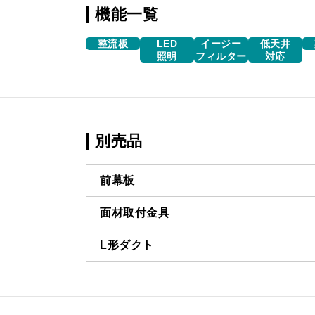
機能一覧
整流板
LED
イージー
低天井
照明
フィルター
対応
別売品
前幕板
面材取付金具
MPB-6465 BK
¥8,140（
L形ダクト
MP-MTKU-60 BK
¥7,150（
MPB-6465 W
¥8,140（
LD-15
¥3,520（
MP-MTKU-60 W
¥7,150（
MPB-6465 SI
¥9,900（