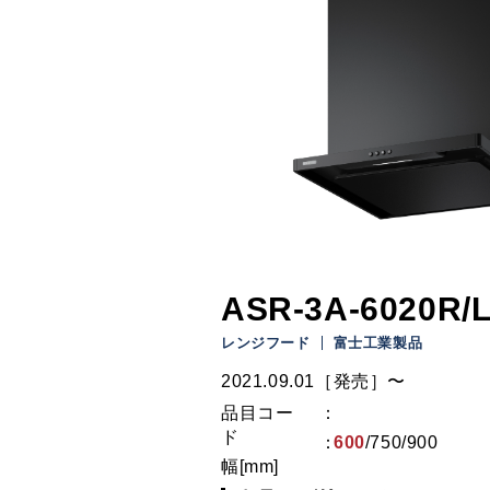
ASR-3A-6020R/
レンジフード
富士工業製品
2021.09.01［発売］〜
品目コー
ド
600
/
750
/
900
幅[mm]