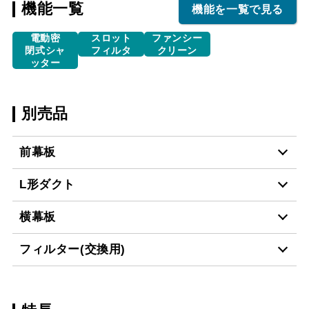
機能一覧
機能を一覧で見る
電動密
スロット
ファンシー
閉式シャ
フィルタ
クリーン
ッター
別売品
前幕板
L形ダクト
MP-601 BK
¥4,950（税抜価格 ￥4,5
横幕板
LD-15
¥3,520（税抜価格 ￥3,2
MP-601 W
¥4,950（税抜価格 ￥4,5
フィルター(交換用)
YMP10-345 BK
¥3,300（税抜価格 ￥3,0
MP-601 SI
¥6,710（税抜価格 ￥6,1
スクロールできます