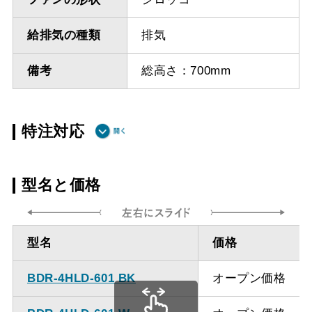
給排気の種類
排気
備考
総高さ：700mm
特注対応
ダクト方向 上
最小寸法 555ｍｍ
型名と価格
方
ダクト方向 上
最大寸法 1235ｍｍ
型名
価格
方
BDR-4HLD-601 BK
オープン価格
備考
点検口を設けての最小寸
法は弊社にお問い合わせ