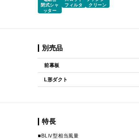
閉式シャ
フィルタ
クリーン
ッター
別売品
前幕板
L形ダクト
MP-601 BK
¥4,950（
LD-15
¥3,520（
MP-601 W
¥4,950（
MP-601 SI
¥6,710（
特長
MP-602 BK
¥4,950（
■BLⅣ型相当風量