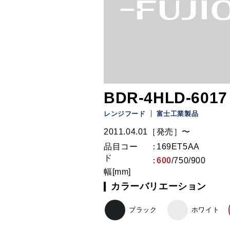
BDR-4HLD-6017 
レンジフード
富士工業製品
2011.04.01［発売］〜
品目コー
169ET5AA
ド
600
/
750
/
900
幅[mm]
カラーバリエーション
ブラック
ホワイト