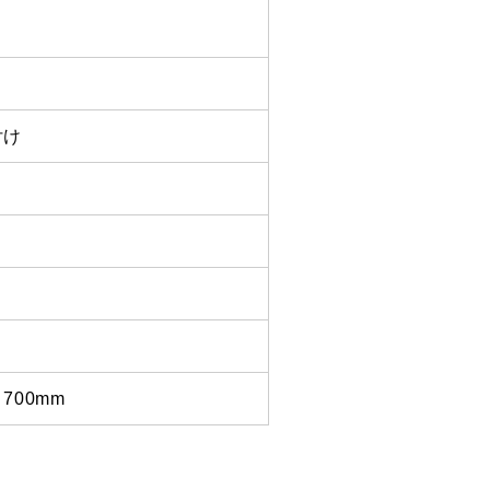
付け
コ
700mm