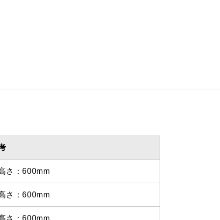
 555ｍｍ
 1235ｍｍ
を設けての最小寸法は弊社にお
わせください。
考
高さ：600mm
高さ：600mm
高さ：600mm