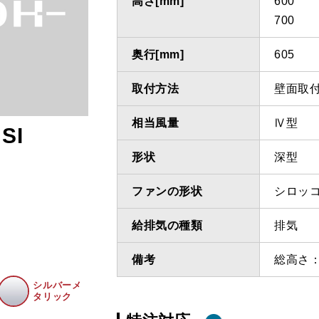
高さ[mm]
600
700
奥行[mm]
605
取付方法
壁面取
相当風量
Ⅳ型
SI
形状
深型
ファンの形状
シロッ
給排気の種類
排気
備考
総高さ：
シルバーメ
タリック