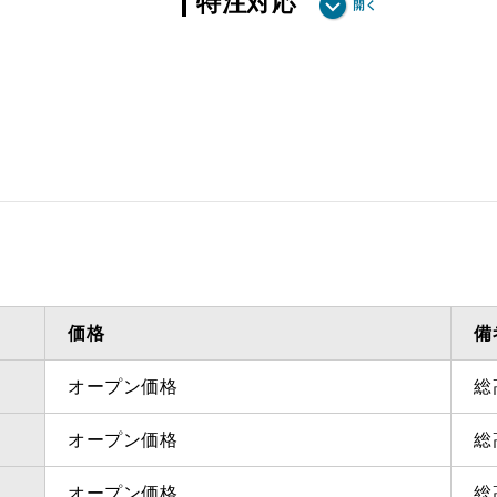
特注対応
ダクト方向 上方
最小寸法
ダクト方向 上方
最大寸法
備考
点検口
問い合
価格
備
オープン価格
総
オープン価格
総
オープン価格
総