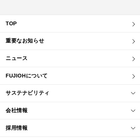
YMKP53-375 SI
¥9,900（税抜価格 ￥9,0
TOP
YMKP53-375 SJ
¥15,290（税抜価格 ￥13
重要なお知らせ
YMKP63-350 BK
¥7,810（税抜価格 ￥7,1
ニュース
YMKP63-350 W
¥7,810（税抜価格 ￥7,1
YMKP63-350 SI
¥9,570（税抜価格 ￥8,7
FUJIOHについて
YMKP63-350 SJ
¥14,850（税抜価格 ￥13
サステナビリティ
YMKP63-375 BK
¥8,140（税抜価格 ￥7,4
会社情報
YMKP63-375 W
¥8,140（税抜価格 ￥7,4
採用情報
YMKP63-375 SI
¥9,900（税抜価格 ￥9,0