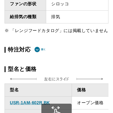
ファンの形状
シロッコ
給排気の種類
排気
※ 「レンジフードカタログ」には掲載していません
特注対応
ダクト方向 上
最小寸法 350ｍｍ（不燃
型名と価格
方
材20mm）
ダクト方向 上
最大寸法 905ｍｍ
型名
価格
方
USR-1AM-602R BK
オープン価格