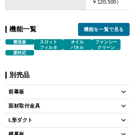
￥120,500）
機能一覧
機能を一覧で見る
整流板
スロット
オイル
ファンシー
フィルタ
パネル
クリーン
梁対応
別売品
前幕板
面材取付金具
MP-754 BK
¥6,490（税抜価格 ￥5,9
L形ダクト
MP-MTKU-60 BK
¥7,150（税抜価格 ￥6,5
MP-754 W
¥6,490（税抜価格 ￥5,9
横幕板