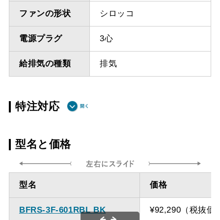
ファンの形状
シロッコ
電源プラグ
3心
給排気の種類
排気
特注対応
ダクト方向上
最小寸法 285ｍｍ（面材
型名と価格
方
幕板の場合最小寸法320ｍ
ｍ）
型名
価格
ダクト方向上
最大寸法 1035ｍｍ
方
BFRS-3F-601RBL BK
¥92,290（税抜価