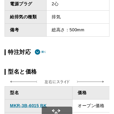
電源プラグ
2心
給排気の種類
排気
備考
総高さ：500mm
特注対応
ダクト方向上
最小寸法 355ｍｍ（横幕
型名と価格
方（壁面取付
板使用の場合は400ｍｍ）
タイプ）
型名
価格
ダクト方向上
最小寸法 400ｍｍ
方（天井取付
MKR-3B-6015 BK
オープン価格
タイプ）