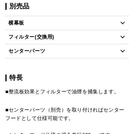
別売品
横幕板
フィルター(交換用)
YMP33-MKR570 W
¥5,720（税抜価格 ￥5,2
センターパーツ
CSF16-4001
¥4,950（税抜価格 ￥4,5
YMP33-MKR570 SI
¥7,370（税抜価格 ￥6,7
特長
MKR-CP6050 BK
¥32,560（税抜価格 ￥29
YMP33-MKR570 S
¥9,680（税抜価格 ￥8,8
スクロールできます
■整流板効果とフィルターで油煙を捕集します。
MKR-CP6060 BK
¥32,560（税抜価格 ￥29
YMP23-MKR570
¥5,720（税抜価格 ￥5,2
スクロールできます
BK
MKR-CP6050 W
¥32,560（税抜価格 ￥29
■センターパーツ（別売）を取り付ければセンター
スクロールできます
フードとして仕様可能です。
YMP23-MKR570 W
¥5,720（税抜価格 ￥5,2
MKR-CP6060 W
¥32,560（税抜価格 ￥29
YMP23-MKR570 SI
¥7,370（税抜価格 ￥6,7