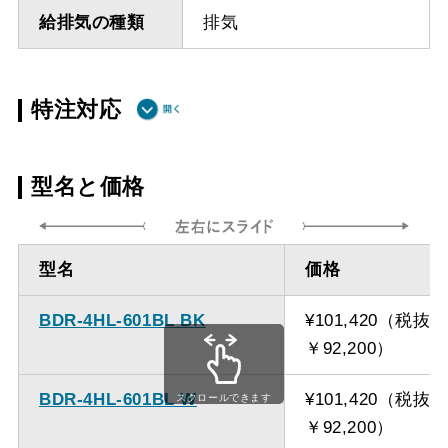
給排気の種類
排気
特注対応
ダクト方向 上
最小寸法 485ｍｍ
型名と価格
方
ダクト方向 上
最大寸法 1235ｍｍ
型名
価格
方
BDR-4HL-601BL BK
¥101,420（税抜
備考
点検口を設けての最小寸
￥92,200）
法は弊社にお問い合わせ
ください。
BDR-4HL-601BL W
¥101,420（税抜
スクロールできます
￥92,200）