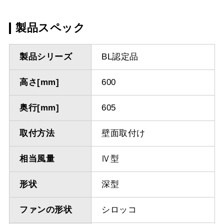
製品スペック
製品シリーズ
BL認定品
高さ[mm]
600
奥行[mm]
605
取付方法
壁面取付け
相当風量
Ⅳ型
形状
深型
ファンの形状
シロッコ