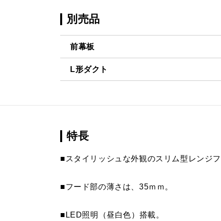
別売品
前幕板
L形ダクト
MPB-6465 BK
¥8,140（
LD-15
¥3,520（
MPB-6465 W
¥8,140（
MPB-6465 SI
¥9,900（
特長
MPB-6465 SBK
¥12,430（
■スタイリッシュな外観のスリム型レンジ
MPB-6565 BK
¥8,140（
■フード部の薄さは、35ｍｍ。
MPB-6565 W
¥8,140（
■LED照明（昼白色）搭載。
MPB-6565 SI
¥9,900（