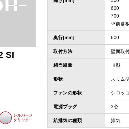
高さ[mm]
500
600
700
※前幕
奥行[mm]
600
取付方法
壁面取
 SI
相当風量
Ⅲ型
形状
スリム
ファンの形状
シロッ
電源プラグ
3心
シルバーメ
タリック
給排気の種類
排気