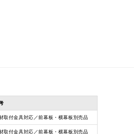
 335ｍｍ
 870ｍｍ
を設けての最小寸法は弊社にお
わせください。
考
材取付金具対応／前幕板・横幕板別売品
材取付金具対応／前幕板・横幕板別売品