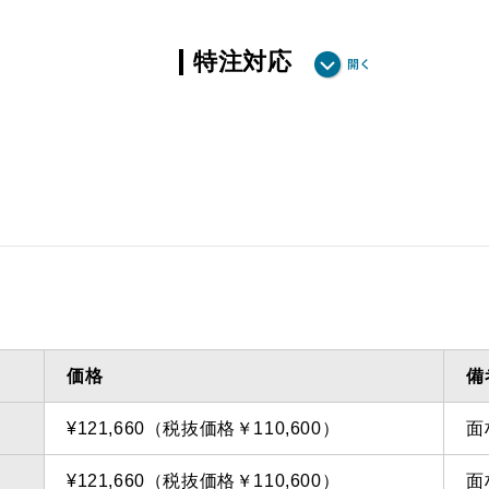
特注対応
ダクト方向 上方
最小寸法
ダクト方向 上方
最大寸法
備考
点検口
問い合
価格
備
¥121,660（税抜価格￥110,600）
面
¥121,660（税抜価格￥110,600）
面