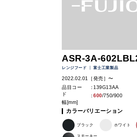
ASR-3A-602LBL2
レンジフード
富士工業製品
2022.02.01［発売］〜
品目コー
139G13AA
ド
600
/
750
/
900
幅[mm]
カラーバリエーション
ブラック
ホワイト
スモーキー