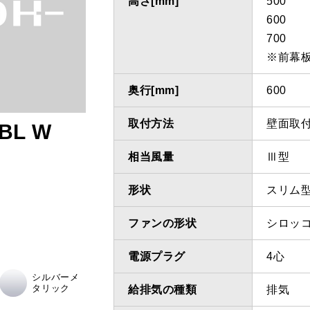
高さ[mm]
500
600
700
※前幕
奥行[mm]
600
取付方法
壁面取
BL W
相当風量
Ⅲ型
形状
スリム
ファンの形状
シロッ
電源プラグ
4心
シルバーメ
タリック
給排気の種類
排気