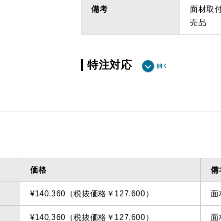
備考
面材取
売品
特注対応
ダクト方向 上方
最小寸法
ダクト方向 上方
最大寸法
備考
点検口
問い合
価格
備
¥140,360（税抜価格￥127,600）
面
¥140,360（税抜価格￥127,600）
面