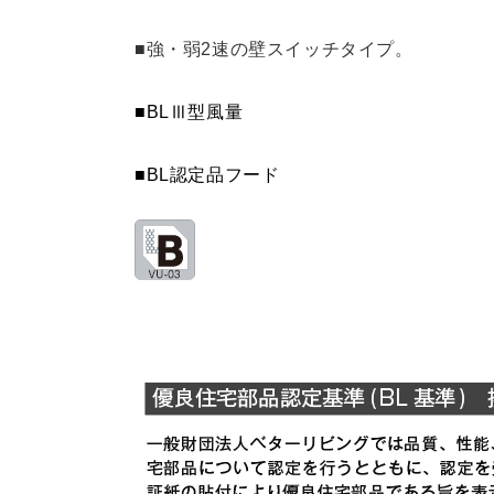
■強・弱2速の壁スイッチタイプ。
MPB-9565 SBK
¥15,290（
MPB-9665 BK
¥10,890
■BLⅢ型風量
MPB-9665 W
¥10,890
■BL認定品フード
MPB-9665 SI
¥12,760（
MPB-9665 SBK
¥15,290（