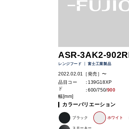
ASR-3AK2-902R
レンジフード
富士工業製品
2022.02.01［発売］〜
品目コー
139G18XP
ド
600
/
750
/
900
幅[mm]
カラーバリエーション
ブラック
ホワイト
スモーキー