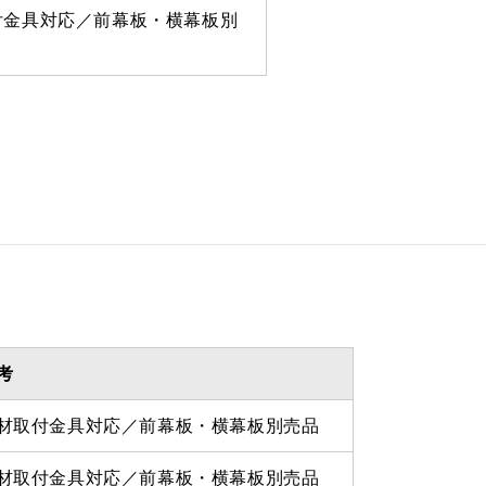
付金具対応／前幕板・横幕板別
 335ｍｍ
 870ｍｍ
を設けての最小寸法は弊社にお
わせください。
考
材取付金具対応／前幕板・横幕板別売品
材取付金具対応／前幕板・横幕板別売品