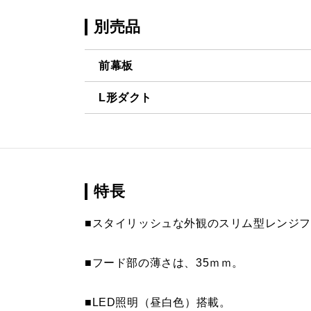
別売品
前幕板
L形ダクト
MPB-9465 BK
¥10,890
LD-15
¥3,520（
MPB-9465 W
¥10,890
MPB-9465 SI
¥12,760（
特長
MPB-9465 SBK
¥15,290（
■スタイリッシュな外観のスリム型レンジ
MPB-9565 BK
¥10,890
■フード部の薄さは、35ｍｍ。
MPB-9565 W
¥10,890
■LED照明（昼白色）搭載。
MPB-9565 SI
¥12,760（