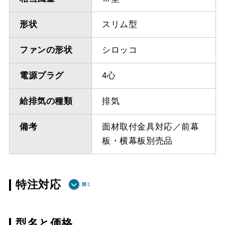
形状
スリム型
ファンの形状
シロッコ
電源プラグ
4心
給排気の種類
排気
備考
面材取付金具対応／前幕
板・横幕板別売品
特注対応
ダクト方向 上
最小寸法 335ｍｍ
型名と価格