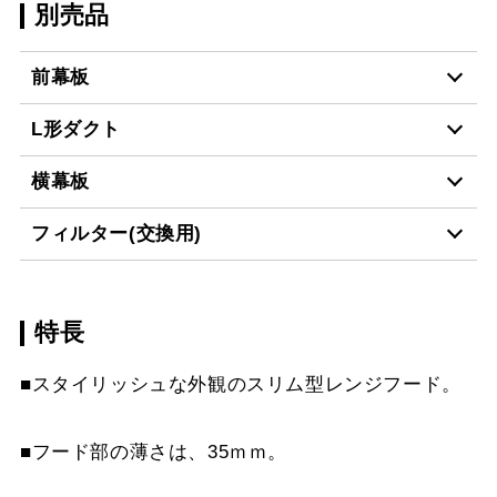
別売品
前幕板
L形ダクト
MPB-9465 BK
¥10,890（税抜価格 ￥9,
横幕板
LD-15
¥3,520（税抜価格 ￥3,2
MPB-9465 W
¥10,890（税抜価格 ￥9,
フィルター(交換用)
YMP465-C300 BK
¥7,810（税抜価格 ￥7,1
MPB-9465 SI
¥12,760（税抜価格 ￥11
スクロールできます
特長
VES-4001
¥2,640（税抜価格 ￥2,4
YMP465-C300 W
¥7,810（税抜価格 ￥7,1
MPB-9465 SBK
¥15,290（税抜価格 ￥13
スクロールできます
■スタイリッシュな外観のスリム型レンジフード。
FES-4001
¥5,390（税抜価格 ￥4,9
YMP465-C300 SI
¥9,570（税抜価格 ￥8,7
MPB-9565 BK
¥10,890（税抜価格 ￥9,
スクロールできます
AES-4001
¥6,380（税抜価格 ￥5,8
YMP465-C300 SBK
¥10,780（税抜価格 ￥9,
■フード部の薄さは、35ｍｍ。
MPB-9565 W
¥10,890（税抜価格 ￥9,
スクロールできます