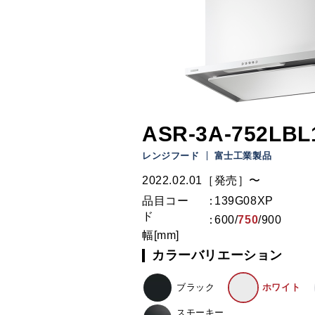
ASR-3A-752LBL
レンジフード
富士工業製品
2022.02.01［発売］〜
品目コー
139G08XP
ド
600
/
750
/
900
幅[mm]
カラーバリエーション
ブラック
ホワイト
スモーキー