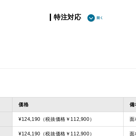
特注対応
ダクト方向 上方
最小寸法
ダクト方向 上方
最大寸法
備考
点検口
問い合
価格
備
¥124,190（税抜価格￥112,900）
面
¥124,190（税抜価格￥112,900）
面