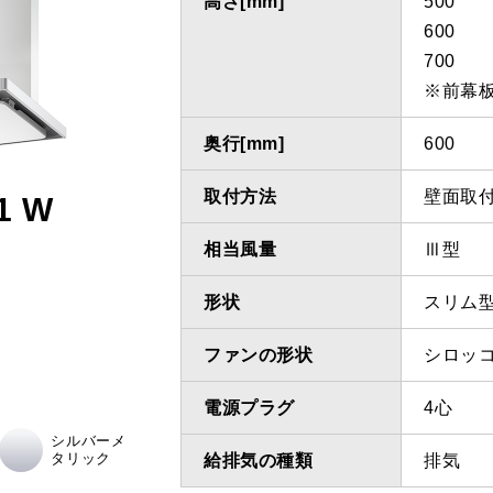
高さ[mm]
500
600
700
※前幕
奥行[mm]
600
取付方法
壁面取
1 W
相当風量
Ⅲ型
形状
スリム
ファンの形状
シロッ
電源プラグ
4心
シルバーメ
タリック
給排気の種類
排気