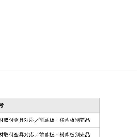
 335ｍｍ
 870ｍｍ
を設けての最小寸法は弊社にお
わせください。
考
材取付金具対応／前幕板・横幕板別売品
材取付金具対応／前幕板・横幕板別売品