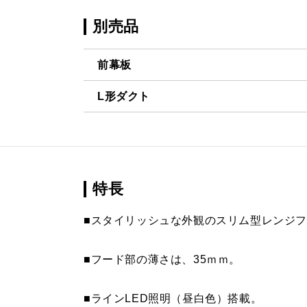
別売品
前幕板
L形ダクト
MPB-7465 BK
¥9,460（
LD-15
¥3,520（
MPB-7465 W
¥9,460（
MPB-7465 SI
¥11,110（
特長
MPB-7465 SBK
¥13,640（
■スタイリッシュな外観のスリム型レンジ
MPB-7565 BK
¥9,460（
■フード部の薄さは、35ｍｍ。
MPB-7565 W
¥9,460（
■ラインLED照明（昼白色）搭載。
MPB-7565 SI
¥11,110（